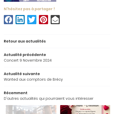
N'hésitez pas à partager !
Une questio
Accueil
Restaurant
02 48 66 11 0
Retour aux actualités
Notre carte
Bar – tabac
Actualité précédente
Concert 9 Novembre 2024
os activités
Galerie
Actualité suivante
Restez info
Wanted aux comptoirs de Brécy
Avis
INSCRIPTION NEW
Actualités
Récemment
D'autres actualités qui pourraient vous intéresser
Contact
Rejoignez-nou
ommander