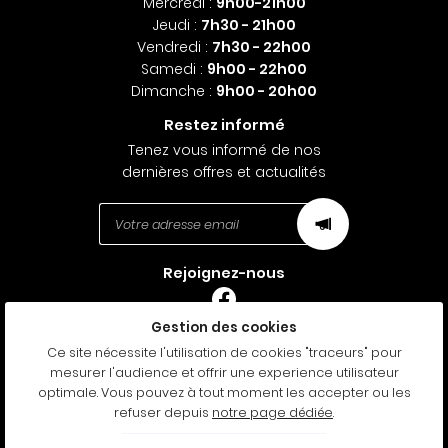
Mercredi :
9h00-21h00
Jeudi :
7h30
- 21h00
Vendredi :
7h30
- 22h00
Samedi :
9h00 - 22h00
Dimanche :
9h00 - 20h00
Restez informé
Tenez vous informé de nos
dernières offres et actualités
Rejoignez-nous
Gestion des cookies
Mentions Légales
Ce site nécessite l'utilisation de cookies "traceurs" pour
Conditions générales d'utilisation
mesurer l'audience et offrir une experience utilisateur
Politique de confidentialité
optimale. Vous pouvez à tout moment les accepter ou les
Gestion des cookies
refuser depuis
notre page dédiée
.
Sitemap